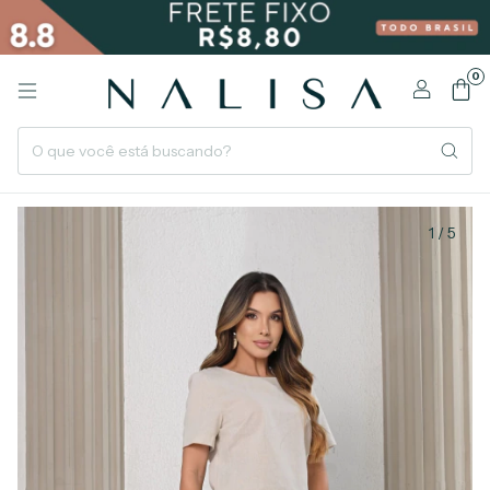
0
1
/
5