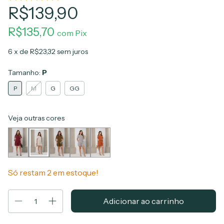
R$139,90
R$135,70
com
Pix
6
x de
R$23,32
sem juros
Tamanho:
P
P
M
G
GG
Veja outras cores
Só restam
2
em estoque!