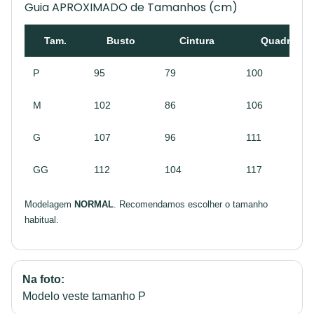
Guia APROXIMADO de Tamanhos (cm)
Tam.
Busto
Cintura
Quadril
P
95
79
100
M
102
86
106
G
107
96
111
GG
112
104
117
Modelagem
NORMAL
. Recomendamos escolher o tamanho
habitual.
Na foto:
Modelo veste tamanho P