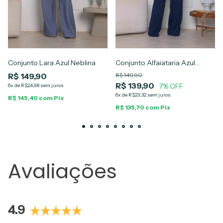
Conjunto Lara Azul Neblina
Conjunto Alfaiataria Azul
Marinho Alana
R$ 149,90
R$ 149,90
R$ 139,90
7% OFF
6x de R$24,98 sem juros
6x de R$23,32 sem juros
R$ 145,40 com Pix
R$ 135,70 com Pix
Avaliações
4.9