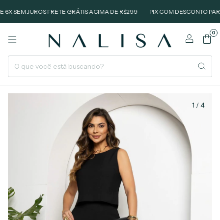
SEM JUROS FRETE GRÁTIS ACIMA DE R$299
PIX COM DESCONTO PARCELE 
0
1
/
4