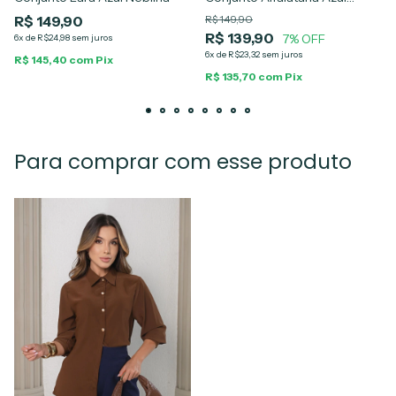
Marinho Alana
R$ 149,90
R$ 149,90
R$ 139,90
7% OFF
6x de R$24,98 sem juros
6x de R$23,32 sem juros
R$ 145,40 com Pix
R$ 135,70 com Pix
Para comprar com esse produto