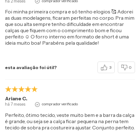
há 2 meses
comprador verificado
Foi minha primeira compra e só tenho elogios 🥰 Adorei
as duas modelagens, ficaram perfeitas no corpo. Pra mim
que sou alta sempre tenho dificuldade em encontrar
calças que fiquem com o comprimento bom e ficou
perfeito ☺️ O forro interno em formato de short é uma
ideia muito boa! Parabéns pela qualidade!
esta avaliação foi útil?
3
0
Ariane C.
há 7 meses
comprador verificado
Perfeito, ótimo tecido, veste muito bem e a barra da calça
é grande, ou seja se a calça ficar pequena na perna tem
tecido de sobra pra costureira ajustar. Conjunto perfeito.