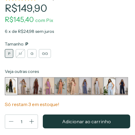
R$149,90
R$145,40
com
Pix
6
x de
R$24,98
sem juros
Tamanho:
P
P
M
G
GG
Veja outras cores
Só restam
3
em estoque!