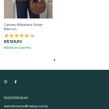
Camisa Alfaiataria Vivian
Marrom
(2)
R$129,90
R$126,00
com
Pix
556291584549
atendimento@nalisa.com.br