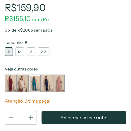
R$159,90
R$155,10
com
Pix
6
x de
R$26,65
sem juros
Tamanho:
P
P
M
G
GG
Veja outras cores
Atenção, última peça!