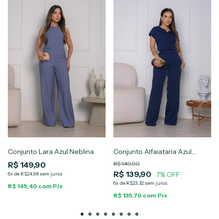
Conjunto Lara Azul Neblina
Conjunto Alfaiataria Azul
Marinho Alana
R$ 149,90
R$ 149,90
R$ 139,90
7% OFF
6x de R$24,98 sem juros
6x de R$23,32 sem juros
R$ 145,40 com Pix
R$ 135,70 com Pix