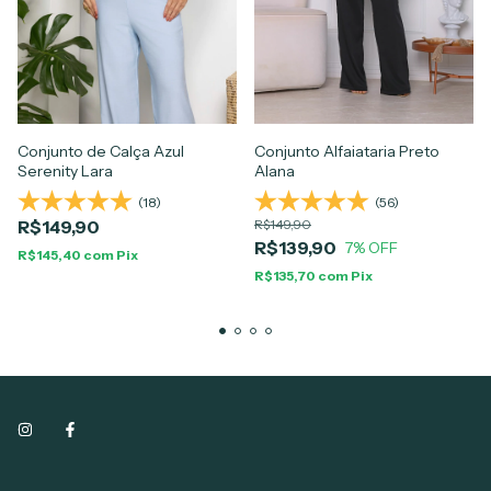
Conjunto de Calça Azul
Conjunto Alfaiataria Preto
Serenity Lara
Alana
(18)
(56)
R$149,90
R$149,90
R$139,90
7
% OFF
R$145,40
com
Pix
R$135,70
com
Pix