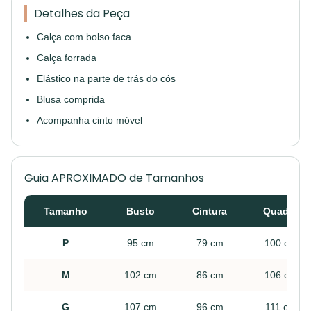
Detalhes da Peça
Calça com bolso faca
Calça forrada
Elástico na parte de trás do cós
Blusa comprida
Acompanha cinto móvel
Guia APROXIMADO de Tamanhos
Tamanho
Busto
Cintura
Quadril
P
95 cm
79 cm
100 cm
M
102 cm
86 cm
106 cm
G
107 cm
96 cm
111 cm