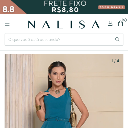
0
1
/
4