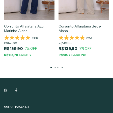
Conjunto Alfaiataria Azul
Conjunto Alfaiataria Bege
Marinho Alana
Alana
(88)
(25)
R$149,90
R$149,90
R$139,90
R$139,90
7
% OFF
7
% OFF
R$135,70
com
Pix
R$135,70
com
Pix
556291584549