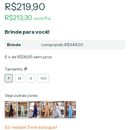
R$219,90
R$213,30
com
Pix
Brinde para você!
Brinde
comprando R$349,00
6
x de
R$36,65
sem juros
Tamanho:
P
P
M
G
GG
Veja outras cores
Só restam
3
em estoque!