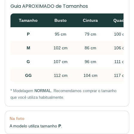
Guia APROXIMADO de Tamanhos
Tamanho
Busto
Cintura
Quadril
P
95 cm
79 cm
100 cm
M
102 cm
86 cm
106 cm
G
107 cm
96 cm
111 cm
GG
112 cm
104 cm
117 cm
* Modelagem
NORMAL
. Recomendamos comprar o tamanho
que você utiliza habitualmente.
Na foto
A modelo utiliza tamanho
P
.