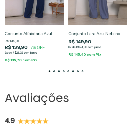
Conjunto Alfaiataria Azul
Conjunto Lara Azul Neblina
Marinho Alana
R$ 149,90
R$ 149,90
R$ 139,90
7% OFF
6x de R$24,98 sem juros
6x de R$23,32 sem juros
R$ 145,40 com Pix
R$ 135,70 com Pix
Avaliações
4.9