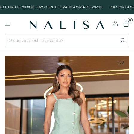
 ATE 6X SEM JUROS FRETE GRÁTIS ACIMA DE R$299
PIX COM DESCONTO
0
1
/
5