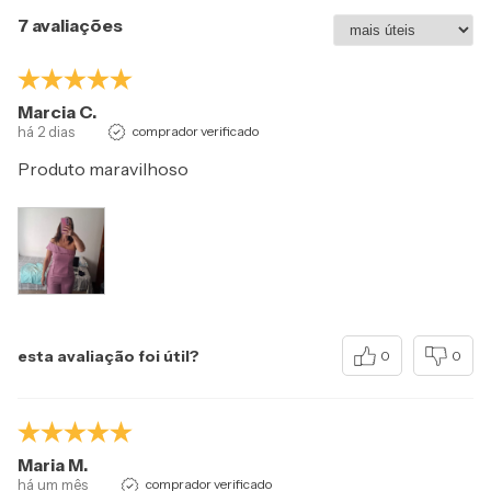
7 avaliações
Marcia C.
há 2 dias
comprador verificado
Produto maravilhoso
esta avaliação foi útil?
0
0
Maria M.
há um mês
comprador verificado