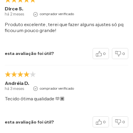
Dirce S.
há 2 meses
comprador verificado
Produto excelente , terei que fazer alguns ajustes só pq
ficou um pouco grande!
esta avaliação foi útil?
0
0
Andréia D.
há 3 meses
comprador verificado
Tecido ótima qualidade 🫶🏾
esta avaliação foi útil?
0
0