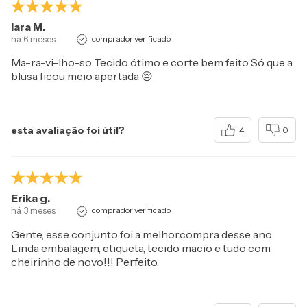
Iara M.
há 6 meses
comprador verificado
Ma-ra-vi-lho-so Tecido ótimo e corte bem feito Só que a
blusa ficou meio apertada 😔
esta avaliação foi útil?
4
0
Erika g.
há 3 meses
comprador verificado
Gente, esse conjunto foi a melhor.compra desse ano.
Linda embalagem, etiqueta, tecido macio e tudo com
cheirinho de novo!!! Perfeito.