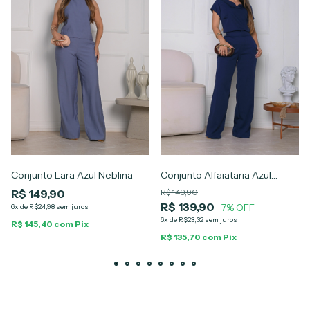
Conjunto Lara Azul Neblina
Conjunto Alfaiataria Azul
Marinho Alana
R$ 149,90
R$ 149,90
R$ 139,90
7% OFF
6x de R$24,98 sem juros
6x de R$23,32 sem juros
R$ 145,40 com Pix
R$ 135,70 com Pix