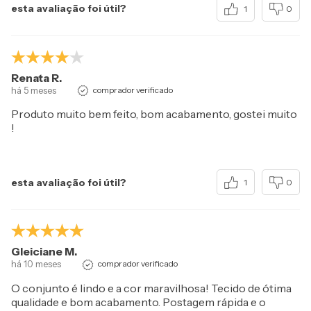
esta avaliação foi útil?
1
0
Renata R.
há 5 meses
comprador verificado
Produto muito bem feito, bom acabamento, gostei muito
!
esta avaliação foi útil?
1
0
Gleiciane M.
há 10 meses
comprador verificado
O conjunto é lindo e a cor maravilhosa! Tecido de ótima
qualidade e bom acabamento. Postagem rápida e o