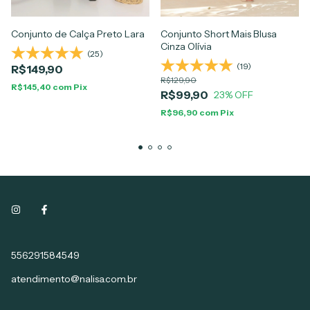
Conjunto de Calça Preto Lara
Conjunto Short Mais Blusa
Cinza Olívia
(25)
(19)
R$149,90
R$129,90
R$145,40
com
Pix
R$99,90
23
% OFF
R$96,90
com
Pix
556291584549
atendimento@nalisa.com.br