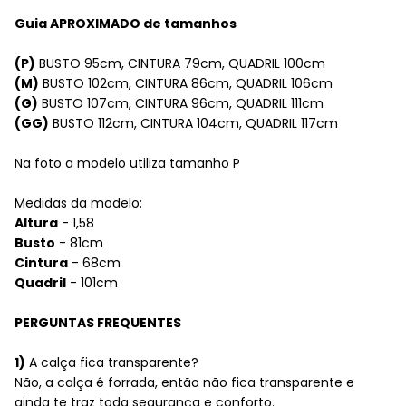
Guia APROXIMADO de tamanhos
(P)
BUSTO 95cm, CINTURA 79cm, QUADRIL 100cm
(M)
BUSTO 102cm, CINTURA 86cm, QUADRIL 106cm
(G)
BUSTO 107cm, CINTURA 96cm, QUADRIL 111cm
(GG)
BUSTO 112cm, CINTURA 104cm, QUADRIL 117cm
Na foto a modelo utiliza tamanho
P
Medidas da modelo:
Altura
- 1,58
Busto
- 81cm
Cintura
- 68cm
Quadril
- 101cm
PERGUNTAS FREQUENTES
1)
A calça fica transparente?
Não, a calça é forrada, então não fica transparente e
ainda te traz toda segurança e conforto.