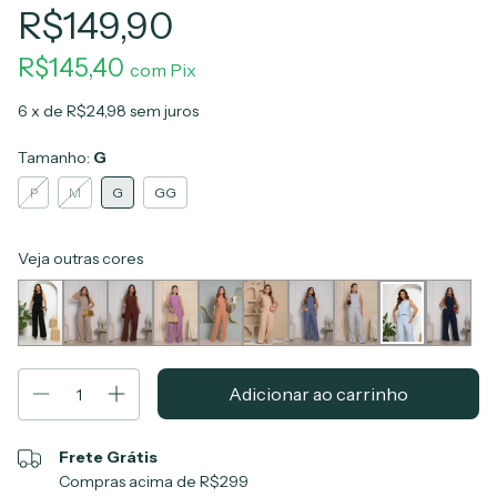
R$149,90
R$145,40
com
Pix
6
x de
R$24,98
sem juros
Tamanho:
G
P
M
G
GG
Veja outras cores
Frete Grátis
Compras acima de R$299