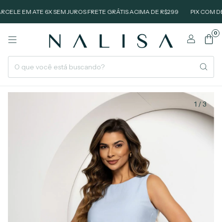
E EM ATE 6X SEM JUROS FRETE GRÁTIS ACIMA DE R$299
PIX COM DESCO
0
1
/
3