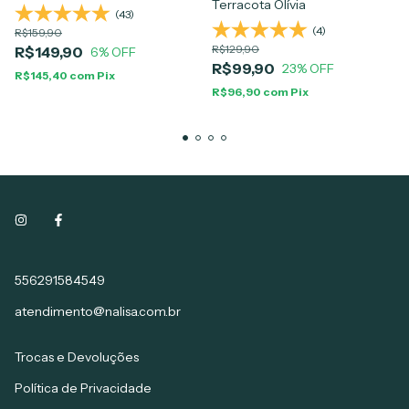
Terracota Olívia
(43)
(4)
R$159,90
R$129,90
R$149,90
6
% OFF
R$99,90
23
% OFF
R$145,40
com
Pix
R$96,90
com
Pix
556291584549
atendimento@nalisa.com.br
Trocas e Devoluções
Política de Privacidade