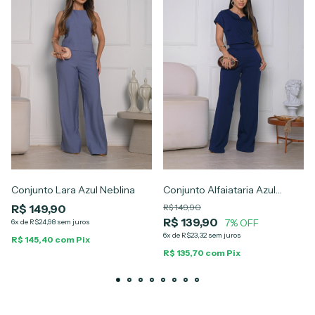
Conjunto Lara Azul Neblina
Conjunto Alfaiataria Azul
Marinho Alana
R$ 149,90
R$ 149,90
R$ 139,90
7% OFF
6x de R$24,98 sem juros
6x de R$23,32 sem juros
R$ 145,40 com Pix
R$ 135,70 com Pix