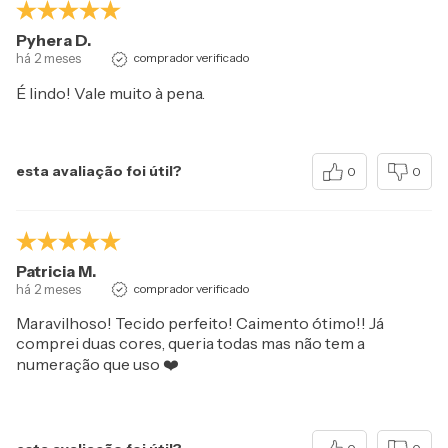
Pyhera D.
há 2 meses
comprador verificado
É lindo! Vale muito à pena.
esta avaliação foi útil?
0
0
Patricia M.
há 2 meses
comprador verificado
Maravilhoso! Tecido perfeito! Caimento ótimo!! Já
comprei duas cores, queria todas mas não tem a
numeração que uso ❤️