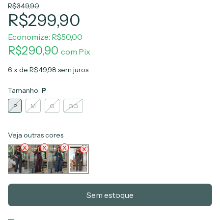
R$349,90
R$299,90
Economize:
R$50,00
R$290,90
com
Pix
6
x de
R$49,98
sem juros
Tamanho:
P
P
M
G
GG
Veja outras cores