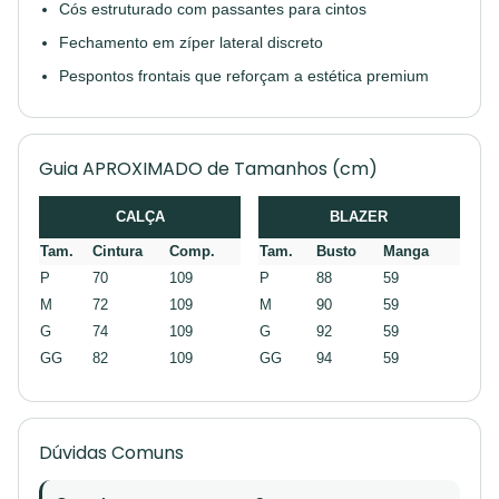
Cós estruturado com passantes para cintos
Fechamento em zíper lateral discreto
Pespontos frontais que reforçam a estética premium
Guia APROXIMADO de Tamanhos (cm)
CALÇA
BLAZER
Tam.
Cintura
Comp.
Tam.
Busto
Manga
P
70
109
P
88
59
M
72
109
M
90
59
G
74
109
G
92
59
GG
82
109
GG
94
59
Dúvidas Comuns