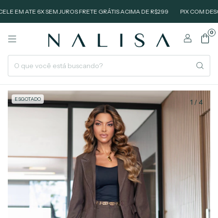
M ATE 6X SEM JUROS FRETE GRÁTIS ACIMA DE R$299
PIX COM DESCONTO
0
ESGOTADO
1
/
4