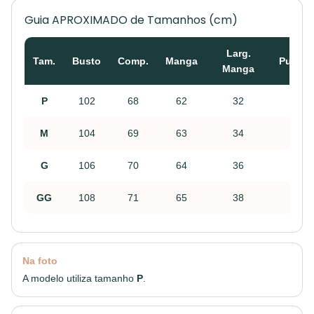
Guia APROXIMADO de Tamanhos (cm)
Larg.
Tam.
Busto
Comp.
Manga
Punho
Manga
P
102
68
62
32
22
M
104
69
63
34
24
G
106
70
64
36
26
GG
108
71
65
38
28
Na foto
A modelo utiliza tamanho
P
.