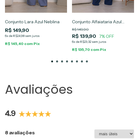
Conjunto Lara Azul Neblina
Conjunto Alfaiataria Azul
Marinho Alana
R$ 149,90
R$ 149,90
R$ 139,90
7% OFF
6x de R$24,98 sem juros
6x de R$23,32 sem juros
R$ 145,40 com Pix
R$ 135,70 com Pix
Avaliações
4.9
8 avaliações