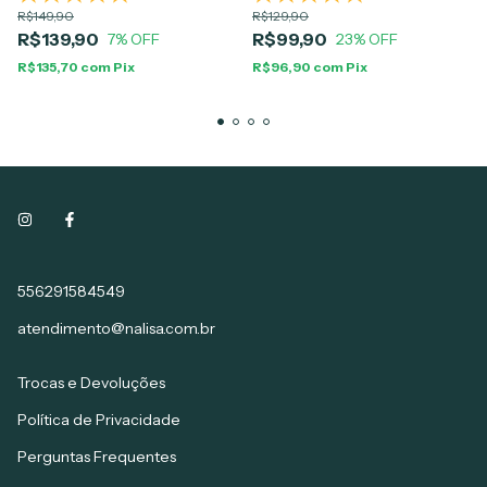
R$149,90
R$129,90
R$139,90
R$99,90
7
% OFF
23
% OFF
R$135,70
com
Pix
R$96,90
com
Pix
556291584549
atendimento@nalisa.com.br
Trocas e Devoluções
Política de Privacidade
Perguntas Frequentes