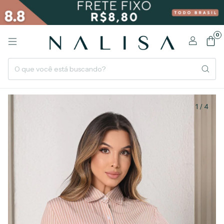
0
1
/
4