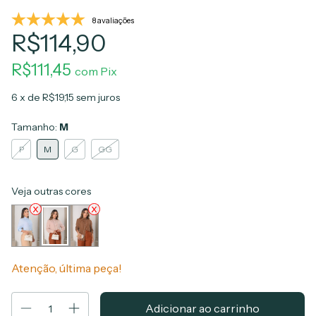
8 avaliações
R$114,90
R$111,45
com
Pix
6
x de
R$19,15
sem juros
Tamanho:
M
P
M
G
GG
Veja outras cores
Atenção, última peça!